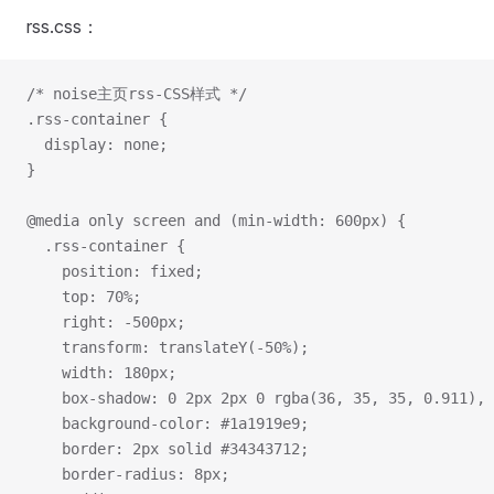
rss.css：
/* noise主页rss-CSS样式 */
.rss-container {
  display: none;
}
@media only screen and (min-width: 600px) {
  .rss-container {
    position: fixed;
    top: 70%;
    right: -500px;
    transform: translateY(-50%);
    width: 180px;
    box-shadow: 0 2px 2px 0 rgba(36, 35, 35, 0.911), 
    background-color: #1a1919e9;
    border: 2px solid #34343712;
    border-radius: 8px;