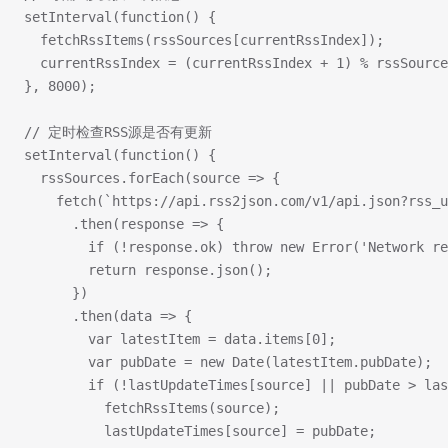
setInterval(function() {
  fetchRssItems(rssSources[currentRssIndex]);
  currentRssIndex = (currentRssIndex + 1) % rssSource
}, 8000);
// 定时检查RSS源是否有更新
setInterval(function() {
  rssSources.forEach(source => {
    fetch(`https://api.rss2json.com/v1/api.json?rss_u
      .then(response => {
        if (!response.ok) throw new Error('Network re
        return response.json();
      })
      .then(data => {
        var latestItem = data.items[0];
        var pubDate = new Date(latestItem.pubDate);
        if (!lastUpdateTimes[source] || pubDate > la
          fetchRssItems(source);
          lastUpdateTimes[source] = pubDate;