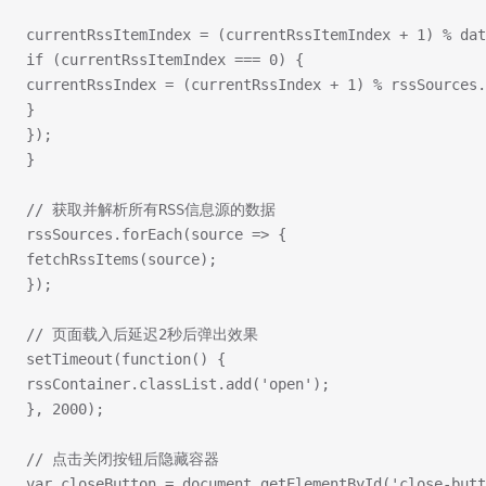
currentRssItemIndex = (currentRssItemIndex + 1) % dat
if (currentRssItemIndex === 0) {
currentRssIndex = (currentRssIndex + 1) % rssSources.
}
});
}
// 获取并解析所有RSS信息源的数据
rssSources.forEach(source => {
fetchRssItems(source);
});
// 页面载入后延迟2秒后弹出效果
setTimeout(function() {
rssContainer.classList.add('open');
}, 2000);
// 点击关闭按钮后隐藏容器
var closeButton = document.getElementById('close-butt