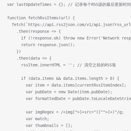
var lastUpdateTimes = {}; // 记录每个RSS源的最后更新时间
function fetchRssItems(url) {
  fetch(`https://api.rss2json.com/v1/api.json?rss_url
    .then(response => {
      if (!response.ok) throw new Error('Network resp
      return response.json();
    })
    .then(data => {
      rssItem.innerHTML = ''; // 清空之前的RSS项
      if (data.items && data.items.length > 0) {
        var item = data.items[currentRssItemIndex];
        var pubDate = new Date(item.pubDate);
        var formattedDate = pubDate.toLocaleDateStrin
        var imgRegex = /<img[^>]+src="([^">]+)"/g;
        var match;
        var thumbnails = [];