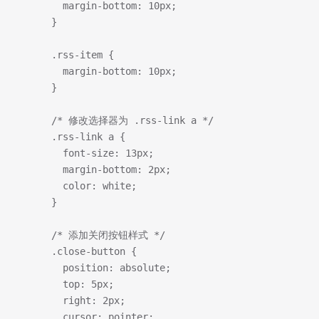
        margin-bottom: 10px;
      }
      .rss-item {
        margin-bottom: 10px;
      }
      /* 修改选择器为 .rss-link a */
      .rss-link a {
        font-size: 13px;
        margin-bottom: 2px;
        color: white;
      }
      /* 添加关闭按钮样式 */
      .close-button {
        position: absolute;
        top: 5px;
        right: 2px;
        cursor: pointer;