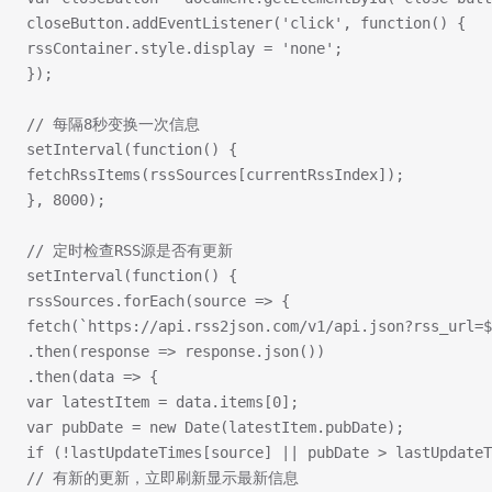
closeButton.addEventListener('click', function() {
rssContainer.style.display = 'none';
});
// 每隔8秒变换一次信息
setInterval(function() {
fetchRssItems(rssSources[currentRssIndex]);
}, 8000);
// 定时检查RSS源是否有更新
setInterval(function() {
rssSources.forEach(source => {
fetch(`https://api.rss2json.com/v1/api.json?rss_url=$
.then(response => response.json())
.then(data => {
var latestItem = data.items[0];
var pubDate = new Date(latestItem.pubDate);
if (!lastUpdateTimes[source] || pubDate > lastUpdateT
// 有新的更新，立即刷新显示最新信息