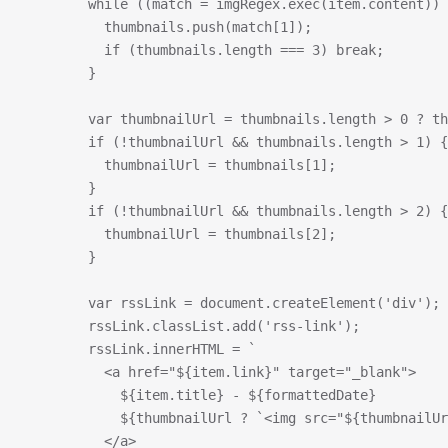
        while ((match = imgRegex.exec(item.content)) 
          thumbnails.push(match[1]);
          if (thumbnails.length === 3) break;
        }
        var thumbnailUrl = thumbnails.length > 0 ? th
        if (!thumbnailUrl && thumbnails.length > 1) {
          thumbnailUrl = thumbnails[1];
        }
        if (!thumbnailUrl && thumbnails.length > 2) {
          thumbnailUrl = thumbnails[2];
        }
        var rssLink = document.createElement('div');
        rssLink.classList.add('rss-link');
        rssLink.innerHTML = `
          <a href="${item.link}" target="_blank">
            ${item.title} - ${formattedDate}
            ${thumbnailUrl ? `<img src="${thumbnail
          </a>