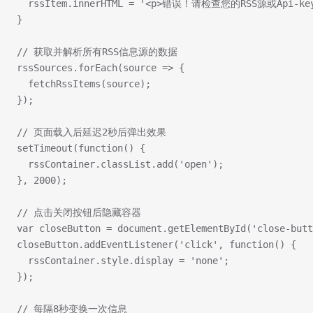
  rssItem.innerHTML = '<p>错误！请检查您的RSS源或Api-
}
// 获取并解析所有RSS信息源的数据
rssSources.forEach(source => {
  fetchRssItems(source);
});
// 页面载入后延迟2秒后弹出效果
setTimeout(function() {
  rssContainer.classList.add('open');
}, 2000);
// 点击关闭按钮后隐藏容器
var closeButton = document.getElementById('close-butt
closeButton.addEventListener('click', function() {
  rssContainer.style.display = 'none';
});
// 每隔8秒变换一次信息