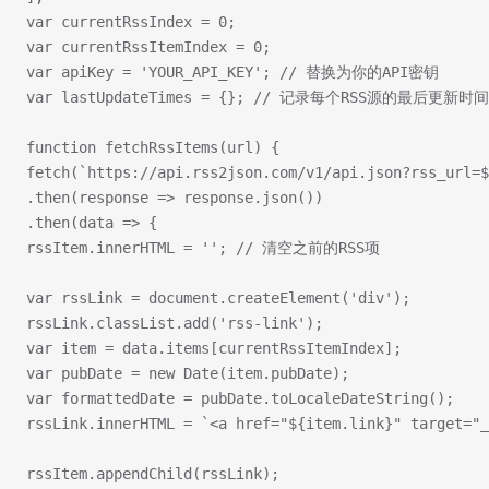
var currentRssIndex = 0;
var currentRssItemIndex = 0;
var apiKey = 'YOUR_API_KEY'; // 替换为你的API密钥
var lastUpdateTimes = {}; // 记录每个RSS源的最后更新时间
function fetchRssItems(url) {
fetch(`https://api.rss2json.com/v1/api.json?rss_url=$
.then(response => response.json())
.then(data => {
rssItem.innerHTML = ''; // 清空之前的RSS项
var rssLink = document.createElement('div');
rssLink.classList.add('rss-link');
var item = data.items[currentRssItemIndex];
var pubDate = new Date(item.pubDate);
var formattedDate = pubDate.toLocaleDateString();
rssLink.innerHTML = `<a href="${item.link}" target="_
rssItem.appendChild(rssLink);