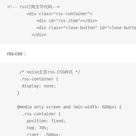
<!-- rss订阅文字代码-->
        <div class="rss-container">
            <div id="rss-item"></div>
            <div class="close-button" id="close-butto
          </div>
rss.css：
     /* noise主页rss-CSS样式 */
     .rss-container {
      display: none;
    }
    @media only screen and (min-width: 600px) {
      .rss-container {
        position: fixed;
        top: 70%;
        right: -500px;