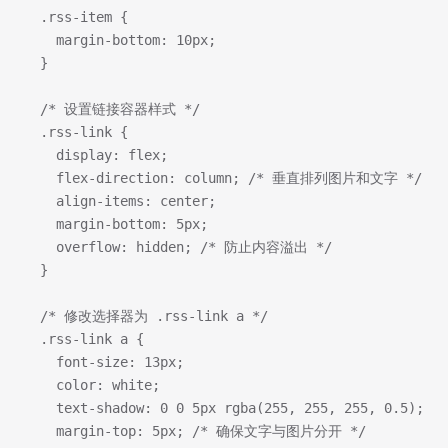
  .rss-item {
    margin-bottom: 10px;
  }
  /* 设置链接容器样式 */
  .rss-link {
    display: flex;
    flex-direction: column; /* 垂直排列图片和文字 */
    align-items: center;
    margin-bottom: 5px;
    overflow: hidden; /* 防止内容溢出 */
  }
  /* 修改选择器为 .rss-link a */
  .rss-link a {
    font-size: 13px;
    color: white;
    text-shadow: 0 0 5px rgba(255, 255, 255, 0.5);
    margin-top: 5px; /* 确保文字与图片分开 */