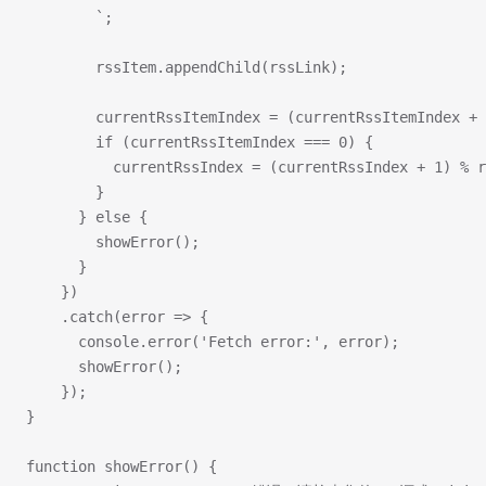
        `;
        rssItem.appendChild(rssLink);
        currentRssItemIndex = (currentRssItemIndex +
        if (currentRssItemIndex === 0) {
          currentRssIndex = (currentRssIndex + 1) % r
        }
      } else {
        showError();
      }
    })
    .catch(error => {
      console.error('Fetch error:', error);
      showError();
    });
}
function showError() {