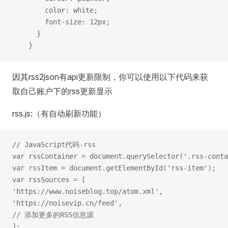
        color: white;
        font-size: 12px;
      }
    }
因其rss2json有api更新限制，你可以使用以下代码来获
取自己账户下的rss更新显示
rss.js:（有自动刷新功能）
// JavaScript代码-rss
var rssContainer = document.querySelector('.rss-conta
var rssItem = document.getElementById('rss-item');
var rssSources = [
'https://www.noiseblog.top/atom.xml',
'https://noisevip.cn/feed',
// 添加更多的RSS信息源
];