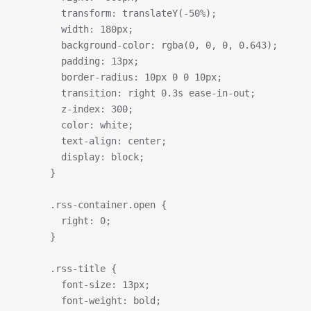
        transform: translateY(-50%);
        width: 180px;
        background-color: rgba(0, 0, 0, 0.643);
        padding: 13px;
        border-radius: 10px 0 0 10px;
        transition: right 0.3s ease-in-out;
        z-index: 300;
        color: white;
        text-align: center;
        display: block;
      }
      .rss-container.open {
        right: 0;
      }
      .rss-title {
        font-size: 13px;
        font-weight: bold;