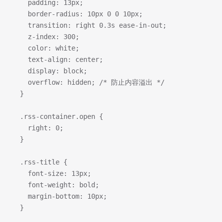
    padding: 13px;
    border-radius: 10px 0 0 10px;
    transition: right 0.3s ease-in-out;
    z-index: 300;
    color: white;
    text-align: center;
    display: block;
    overflow: hidden; /* 防止内容溢出 */
  }
  .rss-container.open {
    right: 0;
  }
  .rss-title {
    font-size: 13px;
    font-weight: bold;
    margin-bottom: 10px;
  }