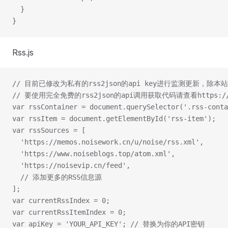
  }
}
Rss.js
// 目前已修改为私有的rss2json的api key进行监测更新，
// 要使用完全免费的rss2json的api调用获取代码请查看https://www.no
var rssContainer = document.querySelector('.rss-conta
var rssItem = document.getElementById('rss-item');
var rssSources = [
  'https://memos.noisework.cn/u/noise/rss.xml',
  'https://www.noiseblogs.top/atom.xml',
  'https://noisevip.cn/feed',
  // 添加更多的RSS信息源
];
var currentRssIndex = 0;
var currentRssItemIndex = 0;
var apiKey = 'YOUR_API_KEY'; // 替换为你的API密钥