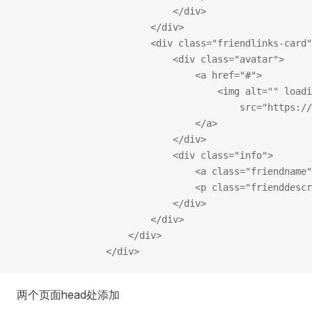
							</div>
						</div>
						<div class="friendlinks-card
							<div class="avatar">
								<a href="#">
									<img alt=""
										src=
								</a>
							</div>
							<div class="info">
								<a class="frien
								<p class="frien
							</div>
						</div>
					</div>
				</div>
两个页面head处添加