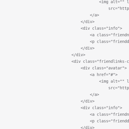
                                        <img alt="" 
                                            src="http
                                    </a>
                                </div>
                                <div class="info">
                                    <a class="frien
                                    <p class="frie
                                </div>
                            </div>
                            <div class="friendlinks-c
                                <div class="avatar">
                                    <a href="#">
                                        <img alt="" 
                                            src="http
                                    </a>
                                </div>
                                <div class="info">
                                    <a class="frien
                                    <p class="frie
                                </div>