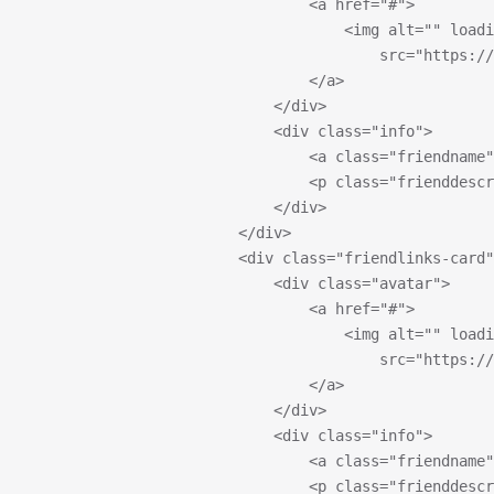
								<a href="#">
									<img alt=""
										src=
								</a>
							</div>
							<div class="info">
								<a class="frien
								<p class="frien
							</div>
						</div>
						<div class="friendlinks-card
							<div class="avatar">
								<a href="#">
									<img alt=""
										src=
								</a>
							</div>
							<div class="info">
								<a class="frien
								<p class="frien