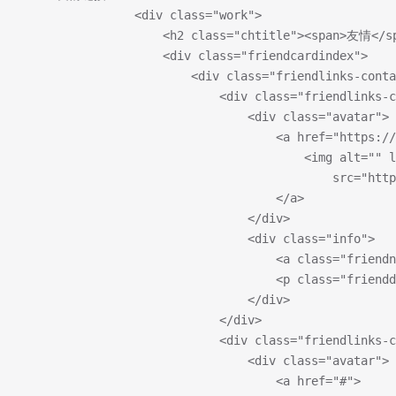
                <div class="work">
                    <h2 class="chtitle"><span>友情</
                    <div class="friendcardindex">
                        <div class="friendlinks-conta
                            <div class="friendlinks-c
                                <div class="avatar">
                                    <a href="https://
                                        <img alt="" 
                                            src="http
                                    </a>
                                </div>
                                <div class="info">
                                    <a class="friendn
                                    <p class="frie
                                </div>
                            </div>
                            <div class="friendlinks-c
                                <div class="avatar">
                                    <a href="#">