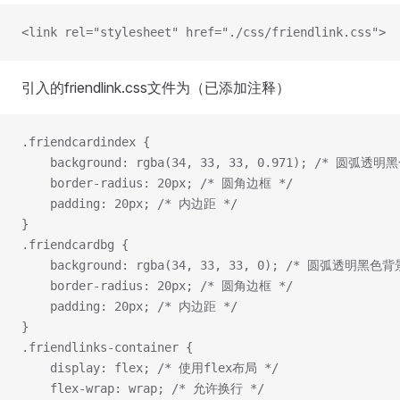
<link rel="stylesheet" href="./css/friendlink.css">
引入的friendlink.css文件为（已添加注释）
.friendcardindex {
    background: rgba(34, 33, 33, 0.971); /* 圆弧透
    border-radius: 20px; /* 圆角边框 */
    padding: 20px; /* 内边距 */
}
.friendcardbg {
    background: rgba(34, 33, 33, 0); /* 圆弧透明黑色背
    border-radius: 20px; /* 圆角边框 */
    padding: 20px; /* 内边距 */
}
.friendlinks-container {
    display: flex; /* 使用flex布局 */
    flex-wrap: wrap; /* 允许换行 */