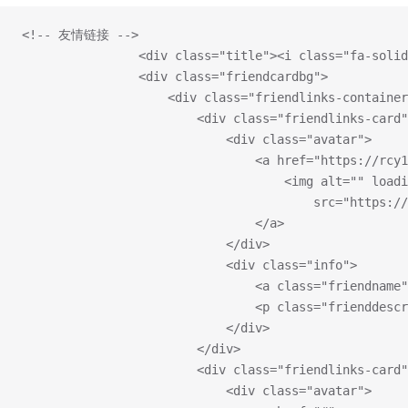
<!-- 友情链接 -->
				<div class="title"><i class="fa-s
				<div class="friendcardbg">
					<div class="friendlinks-containe
						<div class="friendlinks-card
							<div class="avatar">
								<a href="https://
									<img alt=""
										src=
								</a>
							</div>
							<div class="info">
								<a class="frie
								<p class="frien
							</div>
						</div>
						<div class="friendlinks-card
							<div class="avatar">