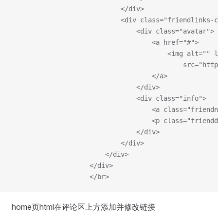
                            </div>
                            <div class="friendlinks-c
                                <div class="avatar">
                                    <a href="#">
                                        <img alt="" 
                                            src="http
                                    </a>
                                </div>
                                <div class="info">
                                    <a class="frien
                                    <p class="frie
                                </div>
                            </div>
                        </div>
                    </div>
                    </br>
home页html在评论区上方添加并修改链接